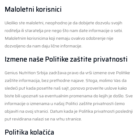
Maloletni korisnici
Ukoliko ste maloletni, neophodno je da dobijete dozvolu svojih
roditelja ili staratelja pre nego što nam date informacije o sebi.
Maloletnim korisnicima koji nemaju ovakvo odobrenje nije
dozvoljeno da nam daju lične informacije.
Izmene naše Politike zaštite privatnosti
Genius Nutrition Srbija zadržava pravo da vrši izmene ove Politike
zaštite informacija, bez prethodne najave. Stoga, molimo Vas da
sledeći put kada posetite naš sajt, ponovo proverite uslove kako
biste bili upoznati sa eventualnim promenama do kojih je došlo. Sve
informacije o izmenama u našoj Politici zaštite privatnosti ćemo
objaviti na ovoj stranici. Datum kada je Politika privatnosti poslednji
put revidirana nalazi se na vrhu stranice.
Politika kolačića