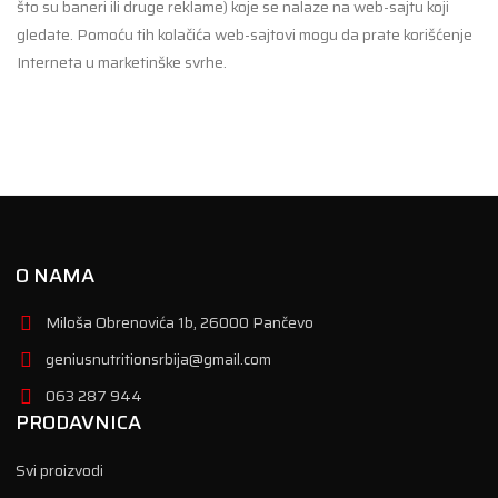
što su baneri ili druge reklame) koje se nalaze na web-sajtu koji
gledate. Pomoću tih kolačića web-sajtovi mogu da prate korišćenje
Interneta u marketinške svrhe.
O NAMA
Miloša Obrenovića 1b, 26000 Pančevo
geniusnutritionsrbija@gmail.com
063 287 944
PRODAVNICA
Svi proizvodi