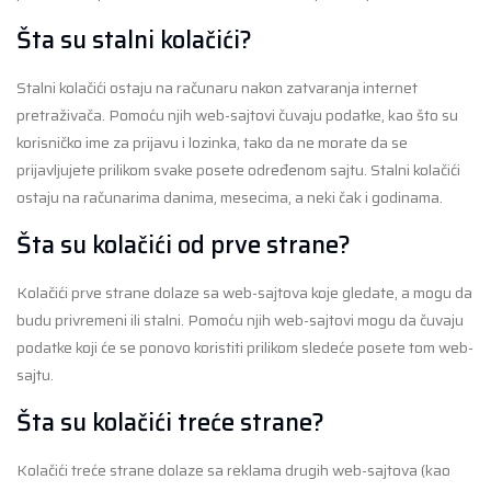
Šta su stalni kolačići?
Stalni kolačići ostaju na računaru nakon zatvaranja internet
pretraživača. Pomoću njih web-sajtovi čuvaju podatke, kao što su
korisničko ime za prijavu i lozinka, tako da ne morate da se
prijavljujete prilikom svake posete određenom sajtu. Stalni kolačići
ostaju na računarima danima, mesecima, a neki čak i godinama.
Šta su kolačići od prve strane?
Kolačići prve strane dolaze sa web-sajtova koje gledate, a mogu da
budu privremeni ili stalni. Pomoću njih web-sajtovi mogu da čuvaju
podatke koji će se ponovo koristiti prilikom sledeće posete tom web-
sajtu.
Šta su kolačići treće strane?
Kolačići treće strane dolaze sa reklama drugih web-sajtova (kao