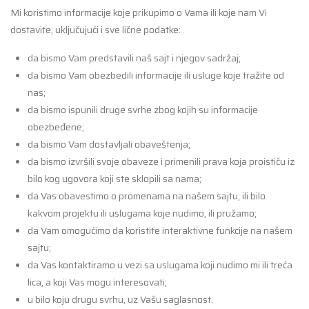
Mi koristimo informacije koje prikupimo o Vama ili koje nam Vi
dostavite, uključujući i sve lične podatke:
da bismo Vam predstavili naš sajt i njegov sadržaj;
da bismo Vam obezbedili informacije ili usluge koje tražite od
nas;
da bismo ispunili druge svrhe zbog kojih su informacije
obezbeđene;
da bismo Vam dostavljali obaveštenja;
da bismo izvršili svoje obaveze i primenili prava koja proističu iz
bilo kog ugovora koji ste sklopili sa nama;
da Vas obavestimo o promenama na našem sajtu, ili bilo
kakvom projektu ili uslugama koje nudimo, ili pružamo;
da Vam omogućimo da koristite interaktivne funkcije na našem
sajtu;
da Vas kontaktiramo u vezi sa uslugama koji nudimo mi ili treća
lica, a koji Vas mogu interesovati;
u bilo koju drugu svrhu, uz Vašu saglasnost.