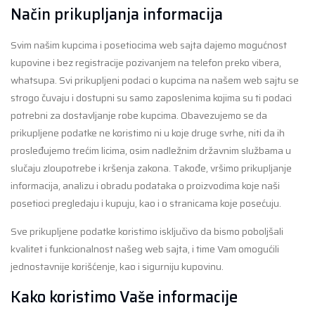
Način prikupljanja informacija
Svim našim kupcima i posetiocima web sajta dajemo mogućnost
kupovine i bez registracije pozivanjem na telefon preko vibera,
whatsupa. Svi prikupljeni podaci o kupcima na našem web sajtu se
strogo čuvaju i dostupni su samo zaposlenima kojima su ti podaci
potrebni za dostavljanje robe kupcima. Obavezujemo se da
prikupljene podatke ne koristimo ni u koje druge svrhe, niti da ih
prosleđujemo trećim licima, osim nadležnim državnim službama u
slučaju zloupotrebe i kršenja zakona. Takođe, vršimo prikupljanje
informacija, analizu i obradu podataka o proizvodima koje naši
posetioci pregledaju i kupuju, kao i o stranicama koje posećuju.
Sve prikupljene podatke koristimo isključivo da bismo poboljšali
kvalitet i funkcionalnost našeg web sajta, i time Vam omogućili
jednostavnije korišćenje, kao i sigurniju kupovinu.
Kako koristimo Vaše informacije