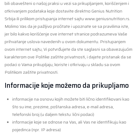
bili obavešteni o našoj praksi u vezi sa prikupljanjem, korišćenjem i
otkrivanjem podataka koje dostavite direktno Genius Nutrition
Srbija ili prilikom pristupanja internet sajtu www.geniusnutrition.rs.
Molimo Vas da je pažljivo pročitate i upoznate se sa pravilima iste,
jer bilo kakvo korišćenje ove internet stranice podrazumeva Vaše
prihvatanje uslova navedenih u ovom dokumentu. Pristupanjem
ovom internet sajtu, Vi potvrđujete da ste saglasni sa obavezujućim
karakterom ove Politike zaštite privatnosti, i dajete pristanak da se
podaci o Vama prikupljaju, koriste i otkrivaju u skladu sa ovom
Politikom zaštite privatnosti.
Informacije koje možemo da prikupljamo
informacije na osnovu kojih možete biti lično identifikovani kao
što su ime, prezime, poštanska adresa, e-mail adresa,
telefonski broj (u daljem tekstu: lični podaci)
informacije koje se odnose na Vas, ali Vas ne identifikuju kao
pojedinca (npr. IP adresa)