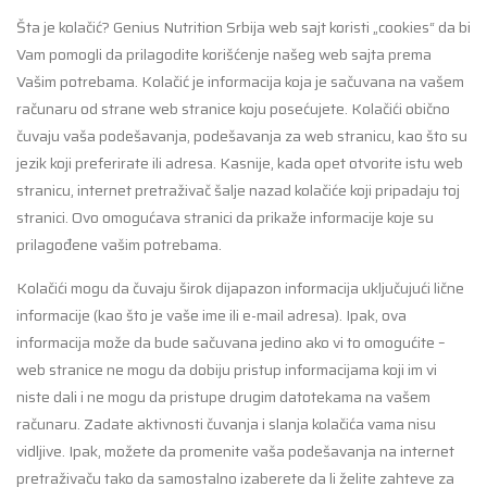
Šta je kolačić? Genius Nutrition Srbija web sajt koristi „cookies“ da bi
Vam pomogli da prilagodite korišćenje našeg web sajta prema
Vašim potrebama. Kolačić je informacija koja je sačuvana na vašem
računaru od strane web stranice koju posećujete. Kolačići obično
čuvaju vaša podešavanja, podešavanja za web stranicu, kao što su
jezik koji preferirate ili adresa. Kasnije, kada opet otvorite istu web
stranicu, internet pretraživač šalje nazad kolačiće koji pripadaju toj
stranici. Ovo omogućava stranici da prikaže informacije koje su
prilagođene vašim potrebama.
Kolačići mogu da čuvaju širok dijapazon informacija uključujući lične
informacije (kao što je vaše ime ili e-mail adresa). Ipak, ova
informacija može da bude sačuvana jedino ako vi to omogućite –
web stranice ne mogu da dobiju pristup informacijama koji im vi
niste dali i ne mogu da pristupe drugim datotekama na vašem
računaru. Zadate aktivnosti čuvanja i slanja kolačića vama nisu
vidljive. Ipak, možete da promenite vaša podešavanja na internet
pretraživaču tako da samostalno izaberete da li želite zahteve za