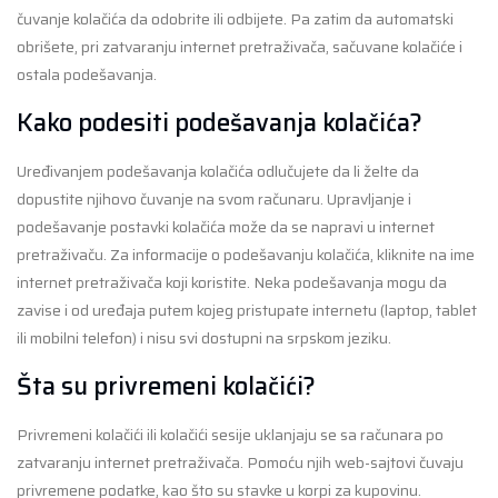
čuvanje kolačića da odobrite ili odbijete. Pa zatim da automatski
obrišete, pri zatvaranju internet pretraživača, sačuvane kolačiće i
ostala podešavanja.
Kako podesiti podešavanja kolačića?
Uređivanjem podešavanja kolačića odlučujete da li želte da
dopustite njihovo čuvanje na svom računaru. Upravljanje i
podešavanje postavki kolačića može da se napravi u internet
pretraživaču. Za informacije o podešavanju kolačića, kliknite na ime
internet pretraživača koji koristite. Neka podešavanja mogu da
zavise i od uređaja putem kojeg pristupate internetu (laptop, tablet
ili mobilni telefon) i nisu svi dostupni na srpskom jeziku.
Šta su privremeni kolačići?
Privremeni kolačići ili kolačići sesije uklanjaju se sa računara po
zatvaranju internet pretraživača. Pomoću njih web-sajtovi čuvaju
privremene podatke, kao što su stavke u korpi za kupovinu.