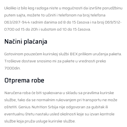
Ukoliko iz bilo kog razloga niste u mogućnosti da izvršite porudžbinu
putem sajta, možete to učiniti i telefonom na broj telefona
063/287-944 radnim danima od 8 do 15 časova i na broj 069/512-
0700 od 15 do 20h i subotom od 10 do 15 časova.
Načini plaćanja
Gotovinom pouzećem kurirskoj službi BEX prilikom uručenja paketa.
Troškove dostave snosimo mi za pakete u vrednosti preko
7000din.
Otprema robe
Naručena roba će biti spakovana u skladu sa pravilima kurirske
službe, tako da se normalnim rukovanjem pri transportu ne može
oštetiti. Genius Nutrition Srbija nije odgovoran za gubitak ili
eventualnu štetu nastalu usled okolnosti koje su izvan kontrole
službe koja pruža usluge kurirske službe.