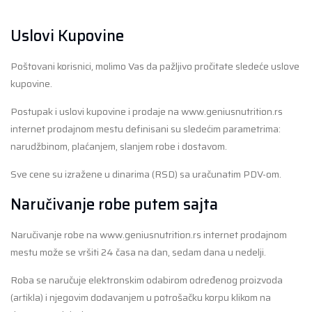
Uslovi Kupovine
Poštovani korisnici, molimo Vas da pažljivo pročitate sledeće uslove
kupovine.
Postupak i uslovi kupovine i prodaje na www.geniusnutrition.rs
internet prodajnom mestu definisani su sledećim parametrima:
narudžbinom, plaćanjem, slanjem robe i dostavom.
Sve cene su izražene u dinarima (RSD) sa uračunatim PDV-om.
Naručivanje robe putem sajta
Naručivanje robe na www.geniusnutrition.rs internet prodajnom
mestu može se vršiti 24 časa na dan, sedam dana u nedelji.
Roba se naručuje elektronskim odabirom određenog proizvoda
(artikla) i njegovim dodavanjem u potrošačku korpu klikom na