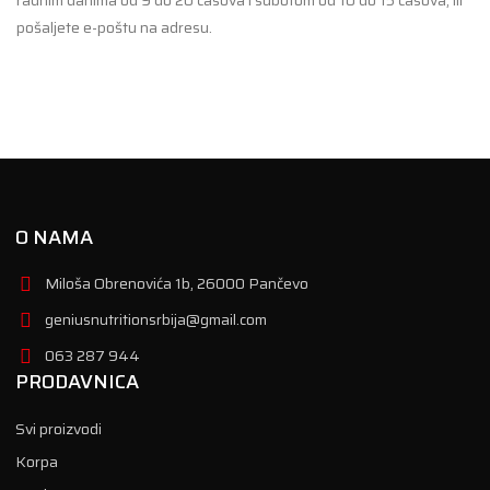
pošaljete e-poštu na adresu.
O NAMA
Miloša Obrenovića 1b, 26000 Pančevo
geniusnutritionsrbija@gmail.com
063 287 944
PRODAVNICA
Svi proizvodi
Korpa