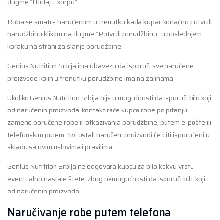
dugme “Dodaj u korpu”.
Roba se smatra naručenom u trenutku kada kupac konačno potvrdi
narudžbinu klikom na dugme “Potvrdi porudžbinu” u poslednjem
koraku na strani za slanje porudžbine.
Genius Nutrition Srbija ima obavezu da isporuči sve naručene
proizvode kojih u trenutku porudžbine ima na zalihama.
Ukoliko Genius Nutrition Srbija nije u mogućnosti da isporuči bilo koji
od naručenih proizvoda, kontaktiraće kupca robe po pitanju
zamene poručene robe ili otkazivanja porudžbine, putem e-pošte ili
telefonskim putem. Svi ostali naručeni proizvodi će biti isporučeni u
skladu sa ovim uslovima i pravilima.
Genius Nutrition Srbija ne odgovara kupcu za bilo kakvu vrstu
eventualno nastale štete, zbog nemogućnosti da isporuči bilo koji
od naručenih proizvoda.
Naručivanje robe putem telefona