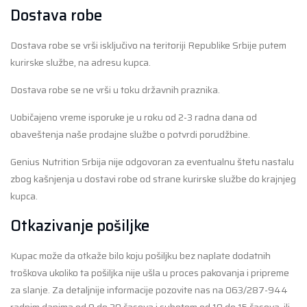
Dostava robe
Dostava robe se vrši isključivo na teritoriji Republike Srbije putem
kurirske službe, na adresu kupca.
Dostava robe se ne vrši u toku državnih praznika.
Uobičajeno vreme isporuke je u roku od 2-3 radna dana od
obaveštenja naše prodajne službe o potvrdi porudžbine.
Genius Nutrition Srbija nije odgovoran za eventualnu štetu nastalu
zbog kašnjenja u dostavi robe od strane kurirske službe do krajnjeg
kupca.
Otkazivanje pošiljke
Kupac može da otkaže bilo koju pošiljku bez naplate dodatnih
troškova ukoliko ta pošiljka nije ušla u proces pakovanja i pripreme
za slanje. Za detaljnije informacije pozovite nas na 063/287-944
radnim danima od 9 do 20 časova i subotom od 10 do 15 časova, ili