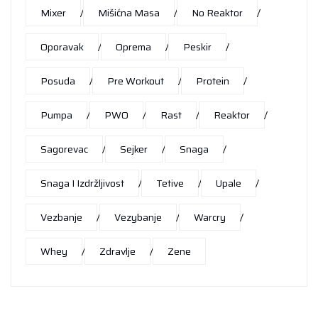
Mixer
Mišićna Masa
No Reaktor
Oporavak
Oprema
Peskir
Posuda
Pre Workout
Protein
Pumpa
PWO
Rast
Reaktor
Sagorevac
Sejker
Snaga
Snaga I Izdržljivost
Tetive
Upale
Vezbanje
Vezybanje
Warcry
Whey
Zdravlje
Zene