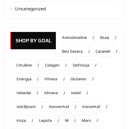
Uncategorized
Aminokiseline
Bcaa
SHOP BY GOAL
Bez Secera
Caramel
Citrulline
Colagen
Definicija
Energija
Fitness
Glutamin
Helanke
Ishrana
Isolat
Izdržljivost
Koncentrat
Koncetrat
Koza
Lepota
M
Mars