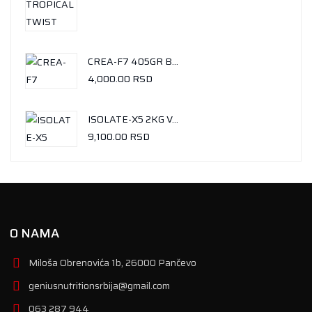
CREA-F7 405GR BALLINESE MANGO
4,000.00
RSD
ISOLATE-X5 2KG VANILA-ICE CREAM
9,100.00
RSD
O NAMA
Miloša Obrenovića 1b, 26000 Pančevo
geniusnutritionsrbija@gmail.com
063 287 944