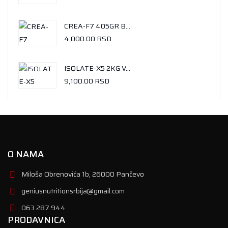
CREA-F7 405GR BALLINESE MANGO
4,000.00
RSD
ISOLATE-X5 2KG VANILA-ICE CREAM
9,100.00
RSD
O NAMA
Miloša Obrenovića 1b, 26000 Pančevo
geniusnutritionsrbija@gmail.com
063 287 944
PRODAVNICA