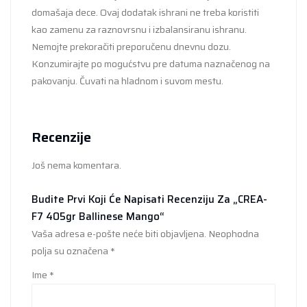
domašaja dece. Ovaj dodatak ishrani ne treba koristiti
kao zamenu za raznovrsnu i izbalansiranu ishranu.
Nemojte prekoračiti preporučenu dnevnu dozu.
Konzumirajte po mogućstvu pre datuma naznačenog na
pakovanju. Čuvati na hladnom i suvom mestu.
Recenzije
Još nema komentara.
Budite Prvi Koji Će Napisati Recenziju Za „CREA-
F7 405gr Ballinese Mango“
Vaša adresa e-pošte neće biti objavljena.
Neophodna
polja su označena
*
Ime
*