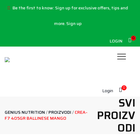
Be the first to know:
Sign up for exclusive offers, tips and
more.
Sign up
0
LOGIN
0
Login
SVI
PROIZV
GENIUS NUTRITION
/
PROIZVODI
/
CREA-
F7 405GR BALLINESE MANGO
ODI