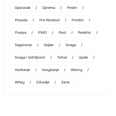
Oporavak
Oprema
Peskir
Posuda
Pre Workout
Protein
Pumpa
PWO
Rast
Reaktor
Sagorevac
Sejker
Snaga
Snaga I Izdržljivost
Tetive
Upale
Vezbanje
Vezybanje
Warcry
Whey
Zdravlje
Zene