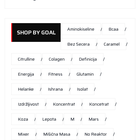
Aminokiseline
Bcaa
SHOP BY GOAL
Bez Secera
Caramel
Citrulline
Colagen
Definicija
Energija
Fitness
Glutamin
Helanke
Ishrana
Isolat
Izdržljivost
Koncentrat
Koncetrat
Koza
Lepota
M
Mars
Mixer
Mišićna Masa
No Reaktor