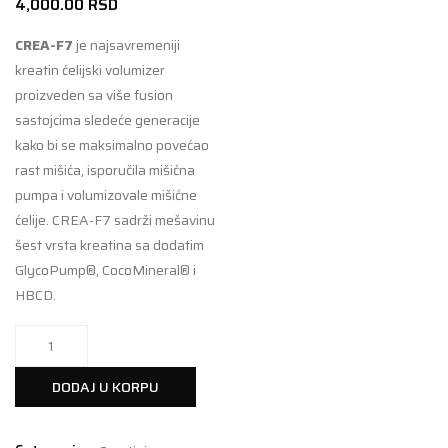
4,000.00
RSD
CREA-F7
je najsavremeniji
kreatin ćelijski volumizer
proizveden sa više fusion
sastojcima sledeće generacije
kako bi se maksimalno povećao
rast mišića, isporučila mišićna
pumpa i volumizovale mišićne
ćelije. CREA-F7 sadrži mešavinu
šest vrsta kreatina sa dodatim
GlycoPump®, CocoMineral® i
HBCD.
CREA-
F7
405gr
DODAJ U KORPU
Ballinese
Mango