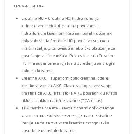
CREA-FUSION+
Creatine HCl – Creatine HCl (hidrohlorid) je
jednostavno molekul kreatina povezan sa
hidrohlornom kiselinom. Kao samostalni dodatak,
pokazalo se da Creatine HCl povećava volumen
mišićnih ćelija, promovišući anaboličko okruženje za
povećanje veličine mišića. Pokazalo se da Creatine
HCl ima superiorna svojstva u poređenju sa drugim
oblicima kreatina,
Creatine AKG – superiorni oblik kreatina, gde je
kreatin vezan za AKG. Glavni razlog za vezivanje
kreatina za AKG je taj što je AKG posrednik u Krebs
ciklusu ili ciklusu citrične kiseline (TCA ciklus).
Tri-Creatine Malate – revolucionarni oblik kreatina
vezan za molekul visoke energije malicne kiseline.
Veruje se da se ova vrsta kreatina mnogo lakše
apsorbuje od ostalih kreatina