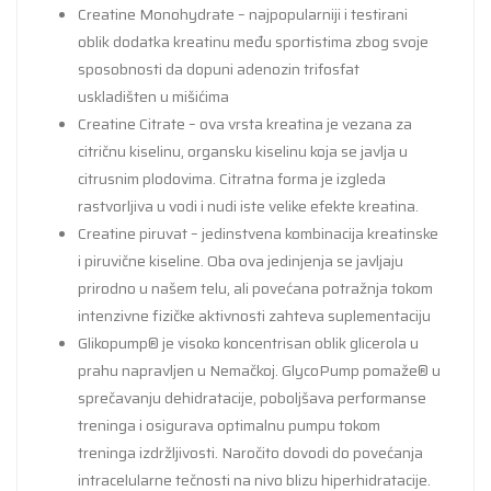
Creatine Monohydrate – najpopularniji i testirani
oblik dodatka kreatinu među sportistima zbog svoje
sposobnosti da dopuni adenozin trifosfat
uskladišten u mišićima
Creatine Citrate – ova vrsta kreatina je vezana za
citričnu kiselinu, organsku kiselinu koja se javlja u
citrusnim plodovima. Citratna forma je izgleda
rastvorljiva u vodi i nudi iste velike efekte kreatina.
Creatine piruvat – jedinstvena kombinacija kreatinske
i piruvične kiseline. Oba ova jedinjenja se javljaju
prirodno u našem telu, ali povećana potražnja tokom
intenzivne fizičke aktivnosti zahteva suplementaciju
Glikopump® je visoko koncentrisan oblik glicerola u
prahu napravljen u Nemačkoj. GlycoPump pomaže® u
sprečavanju dehidratacije, poboljšava performanse
treninga i osigurava optimalnu pumpu tokom
treninga izdržljivosti. Naročito dovodi do povećanja
intracelularne tečnosti na nivo blizu hiperhidratacije.