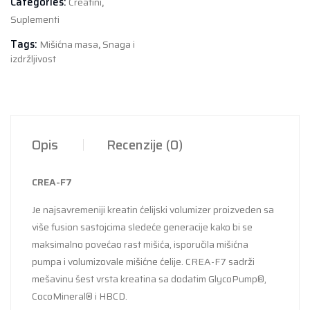
Categories:
Creatini
,
količina
Suplementi
Tags:
Mišićna masa
,
Snaga i
izdržljivost
Opis
Recenzije (0)
CREA-F7
Je najsavremeniji kreatin ćelijski volumizer proizveden sa
više fusion sastojcima sledeće generacije kako bi se
maksimalno povećao rast mišića, isporučila mišićna
pumpa i volumizovale mišićne ćelije. CREA-F7 sadrži
mešavinu šest vrsta kreatina sa dodatim GlycoPump®,
CocoMineral® i HBCD.