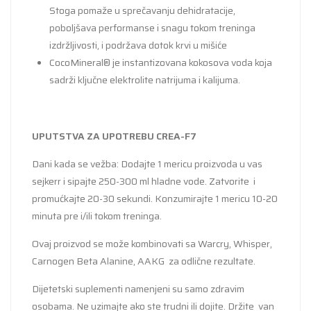
Stoga pomaže u sprečavanju dehidratacije,
poboljšava performanse i snagu tokom treninga
izdržljivosti, i podržava dotok krvi u mišiće
CocoMineral® je instantizovana kokosova voda koja
sadrži ključne elektrolite natrijuma i kalijuma.
UPUTSTVA ZA UPOTREBU CREA-F7
Dani kada se vežba: Dodajte 1 mericu proizvoda u vas
sejkerr i sipajte 250-300 ml hladne vode. Zatvorite i
promućkajte 20-30 sekundi. Konzumirajte 1 mericu 10-20
minuta pre i/ili tokom treninga.
Ovaj proizvod se može kombinovati sa Warcry, Whisper,
Carnogen Beta Alanine, AAKG za odlične rezultate.
Dijetetski suplementi namenjeni su samo zdravim
osobama. Ne uzimajte ako ste trudni ili dojite. Držite van