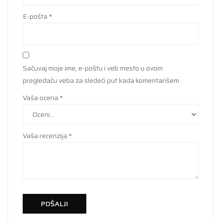
E-pošta
*
Sačuvaj moje ime, e-poštu i veb mesto u ovom
pregledaču veba za sledeći put kada komentarišem.
Vaša ocena
*
Vaša recenzija
*