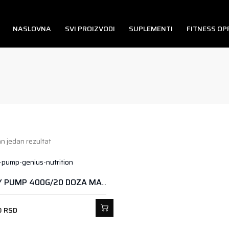
NASLOVNA
SVI PROIZVODI
SUPLEMENTI
FITNESS O
n jedan rezultat
WARCRY PUMP 400G/20 DOZA MANGO-ANANAS
0
RSD