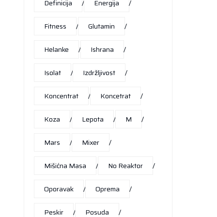
Definicija
Energija
Fitness
Glutamin
Helanke
Ishrana
Isolat
Izdržljivost
Koncentrat
Koncetrat
Koza
Lepota
M
Mars
Mixer
Mišićna Masa
No Reaktor
Oporavak
Oprema
Peskir
Posuda