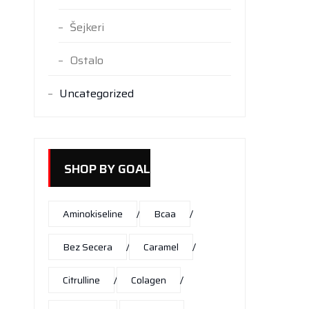
Šejkeri
Ostalo
Uncategorized
SHOP BY GOAL
Aminokiseline
Bcaa
Bez Secera
Caramel
Citrulline
Colagen