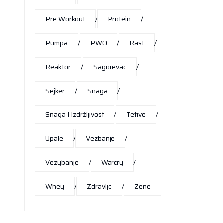
Pre Workout
Protein
Pumpa
PWO
Rast
Reaktor
Sagorevac
Sejker
Snaga
Snaga I Izdržljivost
Tetive
Upale
Vezbanje
Vezybanje
Warcry
Whey
Zdravlje
Zene