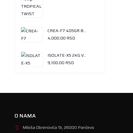
CREA-F7 405GR BALLINESE MANGO
4,000.00
RSD
ISOLATE-X5 2KG VANILA-ICE CREAM
9,100.00
RSD
O NAMA
Miloša Obrenovića 1b, 26000 Pančevo