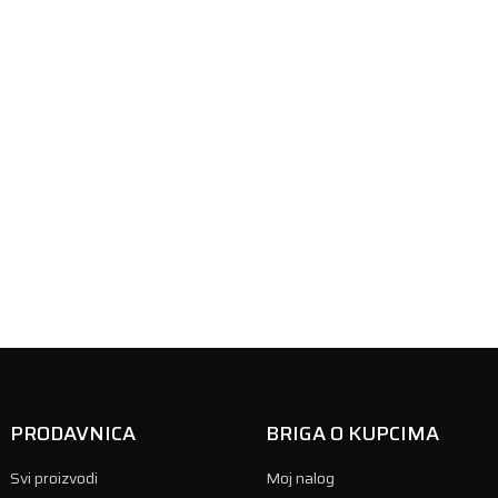
PRODAVNICA
BRIGA O KUPCIMA
Svi proizvodi
Moj nalog