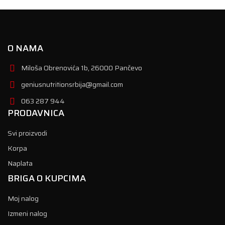
O NAMA
Miloša Obrenovića 1b, 26000 Pančevo
geniusnutritionsrbija@gmail.com
063 287 944
PRODAVNICA
Svi proizvodi
Korpa
Naplata
BRIGA O KUPCIMA
Moj nalog
Izmeni nalog