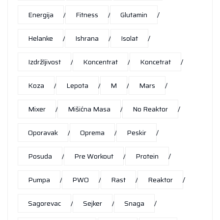
Energija
Fitness
Glutamin
Helanke
Ishrana
Isolat
Izdržljivost
Koncentrat
Koncetrat
Koza
Lepota
M
Mars
Mixer
Mišićna Masa
No Reaktor
Oporavak
Oprema
Peskir
Posuda
Pre Workout
Protein
Pumpa
PWO
Rast
Reaktor
Sagorevac
Sejker
Snaga