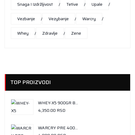
Snaga I Izdržljivost
Tetive
Upale
Vezbanje
Vezybanje
Warcry
Whey
Zdravlje
Zene
TOP PROIZVODI
WHEY-X5 900GR BUENO CHOCOLATE
4,350.00
RSD
WARCRY PRE 400GR RAINBOW CANDY