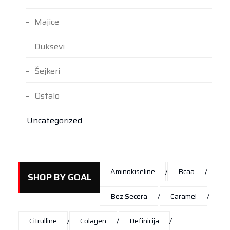
Majice
Duksevi
Šejkeri
Ostalo
Uncategorized
Aminokiseline
Bcaa
SHOP BY GOAL
Bez Secera
Caramel
Citrulline
Colagen
Definicija