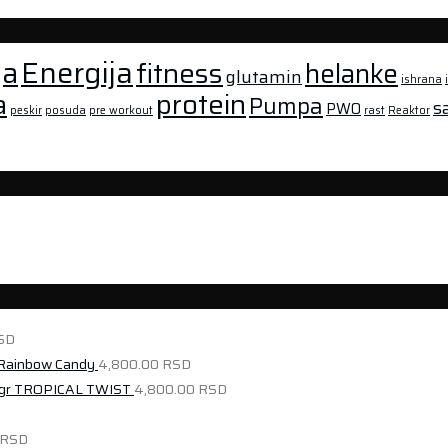
Energija
ja
fitness
helanke
glutamin
ishrana
a
protein
Pumpa
s
PWO
peskir
posuda
pre workout
rast
Reaktor
SD
ainbow Candy
4,800.00
RSD
r TROPICAL TWIST
4,800.00
RSD
RSD