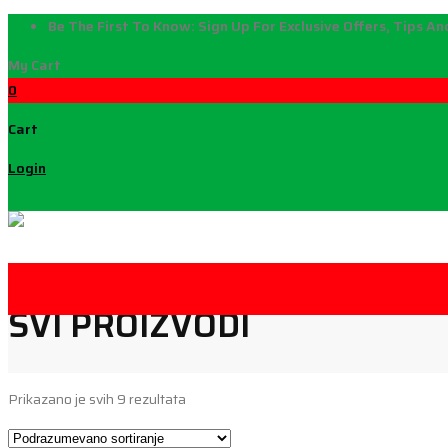
Be The First To Know:
Sign Up For Exclusive Offers, Tips A
My Cart
0
Cart
Login
GENIUS NUTRITI
SVI PROIZVODI
Prikazano je svih 9 rezultata