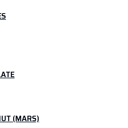
ES
LATE
UT (MARS)