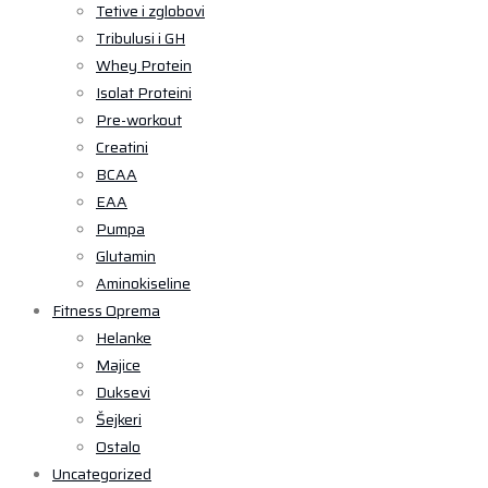
Tetive i zglobovi
Tribulusi i GH
Whey Protein
Isolat Proteini
Pre-workout
Creatini
BCAA
EAA
Pumpa
Glutamin
Aminokiseline
Fitness Oprema
Helanke
Majice
Duksevi
Šejkeri
Ostalo
Uncategorized