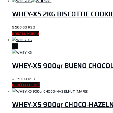
WHEY-X5 2KG BISCOTTIE COOKI
9,500.00
RSD
DODAJ U KORPU
Top
WHEY-X5 900gr BUENO CHOCO
4,350.00
RSD
PROČITAJTE JOŠ
WHEY-X5 900gr CHOCO-HAZELN