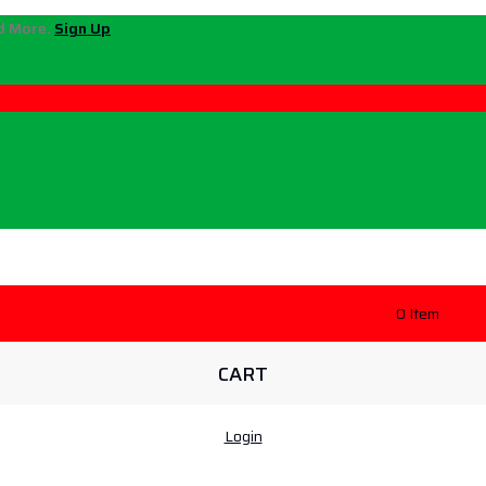
nd More.
Sign Up
NASLOVNA
SVI PROIZVODI
SUPLEMENTI
FITN
ON
/
PROIZVODI
/
MIŠIĆNA MASA
0
Item
CART
Login