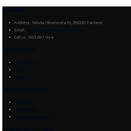
O NAMA
Address :
Miloša Obrenovića 1b, 26000 Pančevo
Email :
geniusnutritionsrbija@gmail.com
Call us :
063 287 944
PRODAVNICA
Svi proizvodi
Korpa
Naplata
BRIGA O KUPCIMA
Moj nalog
Izmeni nalog
Zaboravljena lozinka?
GENIUS NUTRITION