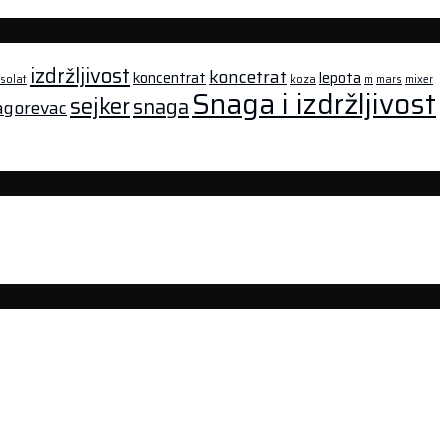
izdržljivost
koncetrat
koncentrat
lepota
isolat
koza
m
mars
mixer
Snaga i izdržljivost
sejker
snaga
agorevac