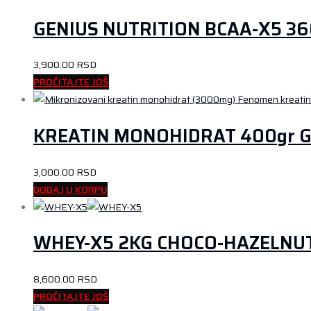
GENIUS NUTRITION BCAA-X5 360
3,900.00
RSD
PROČITAJTE JOŠ
KREATIN MONOHIDRAT 400gr 
3,000.00
RSD
DODAJ U KORPU
WHEY-X5 2KG CHOCO-HAZELNU
8,600.00
RSD
PROČITAJTE JOŠ