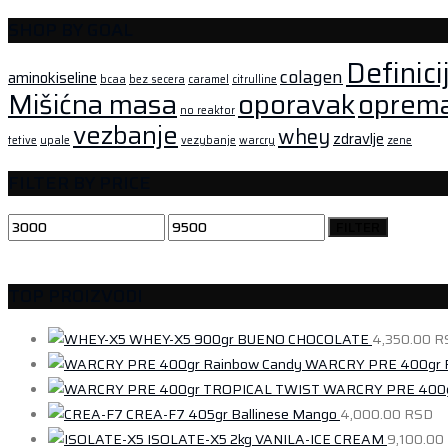
SHOP BY GOAL
Definici
colagen
aminokiseline
bcaa
bez secera
caramel
citrulline
Mišićna masa
oporavak
oprem
no reaktor
vezbanje
whey
zdravlje
tetive
upale
vezybanje
warcry
zene
FILTER BY PRICE
Minimalna
Maksimalna
FILTER
cena
cena
TOP PROIZVODI
WHEY-X5 900gr BUENO CHOCOLATE
4,350.00
R
WARCRY PRE 400gr R
WARCRY PRE 400g
CREA-F7 405gr Ballinese Mango
4,000.00
RSD
ISOLATE-X5 2kg VANILA-ICE CREAM
9,100.00