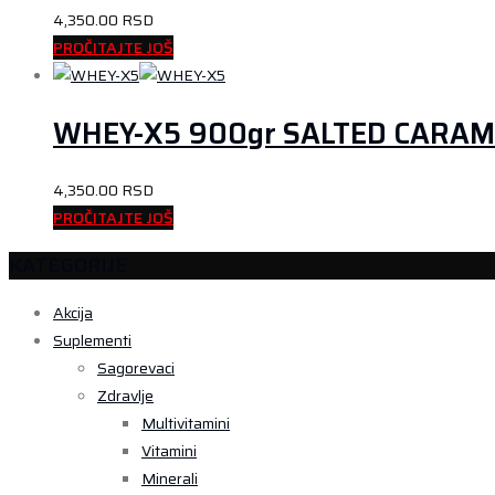
4,350.00
RSD
PROČITAJTE JOŠ
WHEY-X5 900gr SALTED CARAM
4,350.00
RSD
PROČITAJTE JOŠ
KATEGORIJE
Akcija
Suplementi
Sagorevaci
Zdravlje
Multivitamini
Vitamini
Minerali