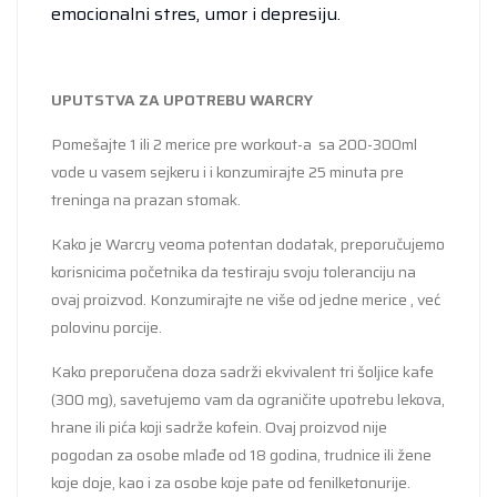
emocionalni stres, umor i depresiju.
UPUTSTVA ZA UPOTREBU WARCRY
Pomešajte 1 ili 2 merice pre workout-a sa 200-300ml
vode u vasem sejkeru i i konzumirajte 25 minuta pre
treninga na prazan stomak.
Kako je Warcry veoma potentan dodatak, preporučujemo
korisnicima početnika da testiraju svoju toleranciju na
ovaj proizvod. Konzumirajte ne više od jedne merice , već
polovinu porcije.
Kako preporučena doza sadrži ekvivalent tri šoljice kafe
(300 mg), savetujemo vam da ograničite upotrebu lekova,
hrane ili pića koji sadrže kofein. Ovaj proizvod nije
pogodan za osobe mlađe od 18 godina, trudnice ili žene
koje doje, kao i za osobe koje pate od fenilketonurije.