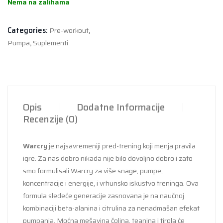
Nema na zalihama
Categories:
Pre-workout
,
Pumpa
,
Suplementi
Opis
Dodatne Informacije
Recenzije (0)
Warcry
je najsavremeniji pred-trening koji menja pravila
igre. Za nas dobro nikada nije bilo dovoljno dobro i zato
smo formulisali Warcry za više snage, pumpe,
koncentracije i energije, i vrhunsko iskustvo treninga. Ova
formula sledeće generacije zasnovana je na naučnoj
kombinaciji beta-alanina i citrulina za nenadmašan efekat
pumpanja. Moćna mešavina čolina, teanina i tirola će