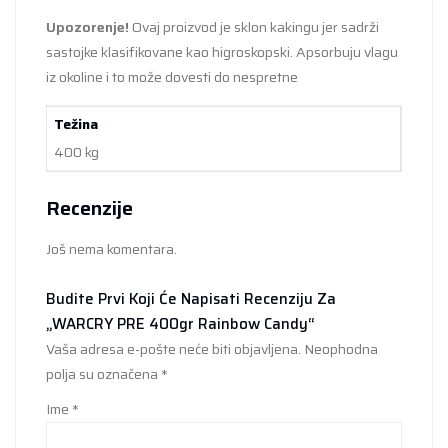
Upozorenje!
Ovaj proizvod je sklon kakingu jer sadrži
sastojke klasifikovane kao higroskopski. Apsorbuju vlagu
iz okoline i to može dovesti do nespretne
Težina
400 kg
Recenzije
Još nema komentara.
Budite Prvi Koji Će Napisati Recenziju Za
„WARCRY PRE 400gr Rainbow Candy“
Vaša adresa e-pošte neće biti objavljena.
Neophodna
polja su označena
*
Ime
*