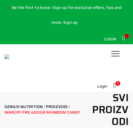
Be the first to know:
Sign up for exclusive offers, tips and
more.
Sign up
0
LOGIN
0
Login
SVI
PROIZV
GENIUS NUTRITION
/
PROIZVODI
/
WARCRY PRE 400GR RAINBOW CANDY
ODI