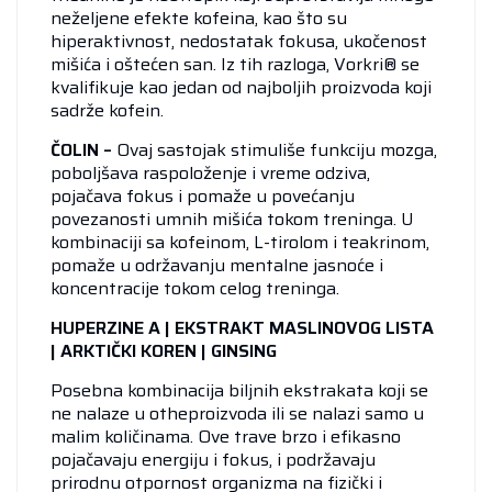
neželjene efekte kofeina, kao što su
hiperaktivnost, nedostatak fokusa, ukočenost
mišića i oštećen san. Iz tih razloga, Vorkri® se
kvalifikuje kao jedan od najboljih proizvoda koji
sadrže kofein.
ČOLIN –
Ovaj sastojak stimuliše funkciju mozga,
poboljšava raspoloženje i vreme odziva,
pojačava fokus i pomaže u povećanju
povezanosti umnih mišića tokom treninga. U
kombinaciji sa kofeinom, L-tirolom i teakrinom,
pomaže u održavanju mentalne jasnoće i
koncentracije tokom celog treninga.
HUPERZINE A | EKSTRAKT MASLINOVOG LISTA
| ARKTIČKI KOREN | GINSING
Posebna kombinacija biljnih ekstrakata koji se
ne nalaze u otheproizvoda ili se nalazi samo u
malim količinama. Ove trave brzo i efikasno
pojačavaju energiju i fokus, i podržavaju
prirodnu otpornost organizma na fizički i