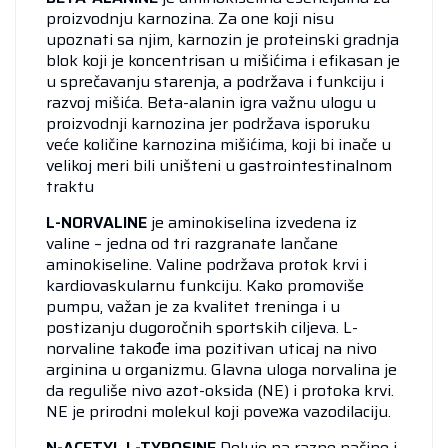
proizvodnju karnozina. Za one koji nisu
upoznati sa njim, karnozin je proteinski gradnja
blok koji je koncentrisan u mišićima i efikasan je
u sprečavanju starenja, a podržava i funkciju i
razvoj mišića. Beta-alanin igra važnu ulogu u
proizvodnji karnozina jer podržava isporuku
veće količine karnozina mišićima, koji bi inače u
velikoj meri bili uništeni u gastrointestinalnom
traktu
L-NORVALINE
je aminokiselina izvedena iz
valine – jedna od tri razgranate lančane
aminokiseline. Valine podržava protok krvi i
kardiovaskularnu funkciju. Kako promoviše
pumpu, važan je za kvalitet treninga i u
postizanju dugoročnih sportskih ciljeva. L-
norvaline takođe ima pozitivan uticaj na nivo
arginina u organizmu. Glavna uloga norvalina je
da reguliše nivo azot-oksida (NE) i protoka krvi.
NE je prirodni molekul koji poveжa vazodilaciju.
N-ACETYL L-TYROSINE
Deluje na razne načine i