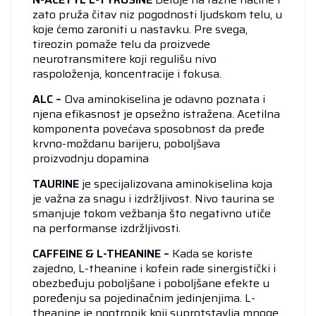
zato pruža čitav niz pogodnosti ljudskom telu, u
koje ćemo zaroniti u nastavku. Pre svega,
tireozin pomaže telu da proizvede
neurotransmitere koji regulišu nivo
raspoloženja, koncentracije i fokusa.
ALC –
Ova aminokiselina je odavno poznata i
njena efikasnost je opsežno istražena. Acetilna
komponenta povećava sposobnost da pređe
krvno-moždanu barijeru, poboljšava
proizvodnju dopamina
TAURINE
je specijalizovana aminokiselina koja
je važna za snagu i izdržljivost. Nivo taurina se
smanjuje tokom vežbanja što negativno utiče
na performanse izdržljivosti.
CAFFEINE & L-THEANINE –
Kada se koriste
zajedno, L-theanine i kofein rade sinergistički i
obezbeđuju poboljšane i poboljšane efekte u
poređenju sa pojedinačnim jedinjenjima. L-
theanine je nootropik koji suprotstavlja mnoge