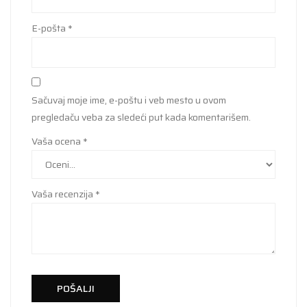
E-pošta
*
Sačuvaj moje ime, e-poštu i veb mesto u ovom
pregledaču veba za sledeći put kada komentarišem.
Vaša ocena
*
Vaša recenzija
*