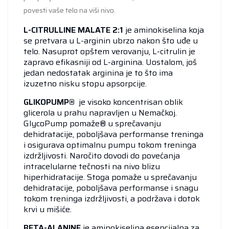
povesti vaše telo na viši nivo.
L-CITRULLINE MALATE 2:1
je aminokiselina koja
se pretvara u L-arginin ubrzo nakon što uđe u
telo. Nasuprot opštem verovanju, L-citrulin je
zapravo efikasniji od L-arginina. Uostalom, još
jedan nedostatak arginina je to što ima
izuzetno nisku stopu apsorpcije.
GLIKOPUMP®
je visoko koncentrisan oblik
glicerola u prahu napravljen u Nemačkoj.
GlycoPump pomaže® u sprečavanju
dehidratacije, poboljšava performanse treninga
i osigurava optimalnu pumpu tokom treninga
izdržljivosti. Naročito dovodi do povećanja
intracelularne tečnosti na nivo blizu
hiperhidratacije. Stoga pomaže u sprečavanju
dehidratacije, poboljšava performanse i snagu
tokom treninga izdržljivosti, a podržava i dotok
krvi u mišiće.
BETA-ALANINE
je aminokiselina esencijalna za