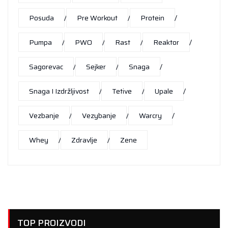
Posuda
Pre Workout
Protein
Pumpa
PWO
Rast
Reaktor
Sagorevac
Sejker
Snaga
Snaga I Izdržljivost
Tetive
Upale
Vezbanje
Vezybanje
Warcry
Whey
Zdravlje
Zene
TOP PROIZVODI