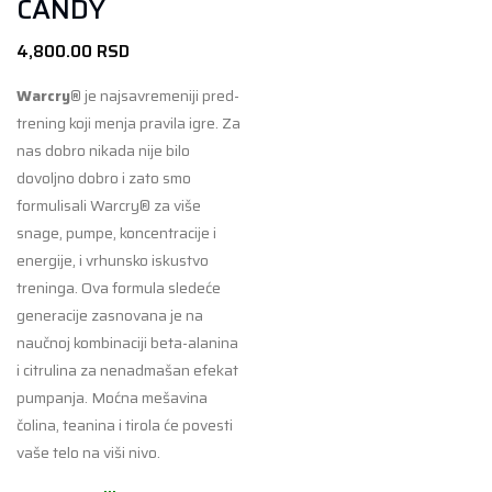
CANDY
4,800.00
RSD
Warcry®
je najsavremeniji pred-
trening koji menja pravila igre. Za
nas dobro nikada nije bilo
dovoljno dobro i zato smo
formulisali Warcry® za više
snage, pumpe, koncentracije i
energije, i vrhunsko iskustvo
treninga. Ova formula sledeće
generacije zasnovana je na
naučnoj kombinaciji beta-alanina
i citrulina za nenadmašan efekat
pumpanja. Moćna mešavina
čolina, teanina i tirola će povesti
vaše telo na viši nivo.