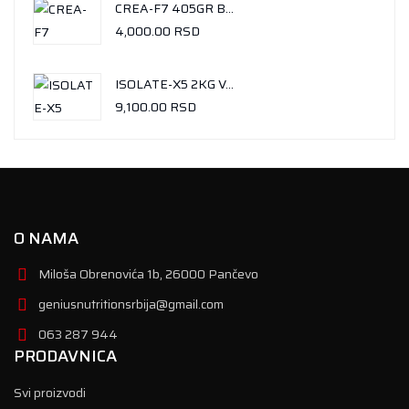
CREA-F7 405GR BALLINESE MANGO
4,000.00
RSD
ISOLATE-X5 2KG VANILA-ICE CREAM
9,100.00
RSD
O NAMA
Miloša Obrenovića 1b, 26000 Pančevo
geniusnutritionsrbija@gmail.com
063 287 944
PRODAVNICA
Svi proizvodi