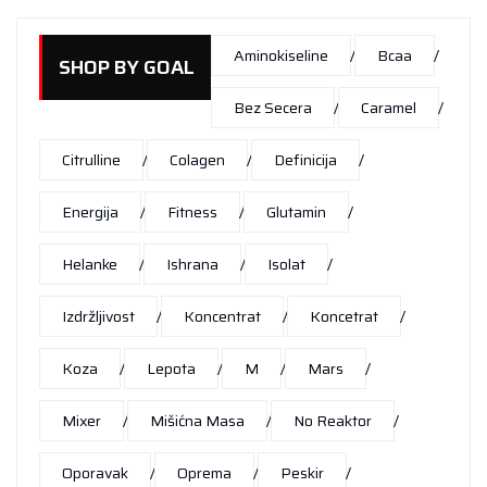
Aminokiseline
Bcaa
SHOP BY GOAL
Bez Secera
Caramel
Citrulline
Colagen
Definicija
Energija
Fitness
Glutamin
Helanke
Ishrana
Isolat
Izdržljivost
Koncentrat
Koncetrat
Koza
Lepota
M
Mars
Mixer
Mišićna Masa
No Reaktor
Oporavak
Oprema
Peskir