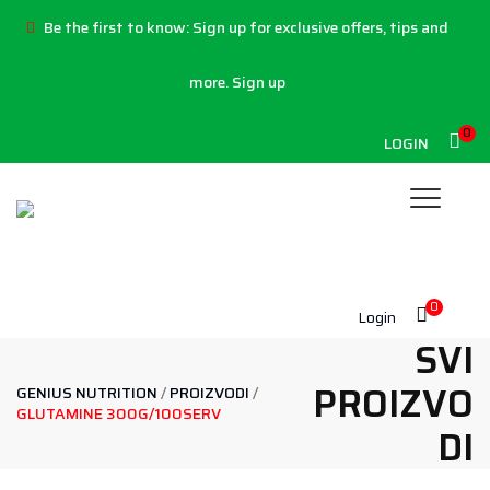
Be the first to know:
Sign up for exclusive offers, tips and
more.
Sign up
0
LOGIN
0
Login
SVI
PROIZVO
GENIUS NUTRITION
/
PROIZVODI
/
GLUTAMINE 300G/100SERV
DI