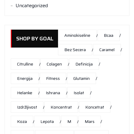
Uncategorized
Aminokiseline
Bcaa
SHOP BY GOAL
Bez Secera
Caramel
Citrulline
Colagen
Definicija
Energija
Fitness
Glutamin
Helanke
Ishrana
Isolat
Izdržljivost
Koncentrat
Koncetrat
Koza
Lepota
M
Mars