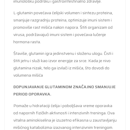
imunološku podršku i gastrointestinalno zdravlje.
L-glutamin povećava ćelijski volumen i sintezu proteina,
smanjuje razgradnju proteina, optimizuje imuni sistem i
promoviše rast mišića nakon napora. Štiti organizam od
virusa, podržavajući imuni sistem i povećava lučenje
hormona rasta.
Štaviše, glutamin igra jedinstvenu i složenu ulogu. Čisti i
štiti jetru i služi kao izvor energije za srce. Kada je nivo
glutamina nizak, telo ga izvlači iz mišića, što dovodi do
volumena mišića
DOPUNJAVANJE GLUTAMINOM ZNAČAJNO SMANJUJE
PERIOD OPORAVKA.
Pomaže u hidrataciji ćelija i poboljšava vreme oporavka
od napornih fizičkih aktivnosti i intenzivnih treninga. Ova
vitalna aminokiselina je izuzetno efikasna u zaustavljanju
mišićnog katabolizma izazvanog intenzivnim treningom.