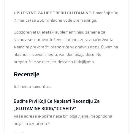
UPUTSTVO ZA UPOTREBU GLUTAMINE
: Pomešajte 3g
(1 merica) sa 250ml hladne vode pre treninga.
Upozorenje! Dijetetski suplementi nisu zamena za
raznovrsnu, uravnoteženu ishranu i zdrav način života.
Nemojte prekoračiti preporučenu dnevnu dozu. Čuvati na
hladnom i suvom mestu, van domašaja dece. Ne
preporučuje se djeci, trudnicama ili dojiljama.
Recenzije
Još nema komentara.
Budite Prvi Koji Će Napisati Recenziju Za
„GLUTAMINE 300G/100SERV“
Vaša adresa e-pošte neće biti objavljena.
Neophodna
polja su označena
*